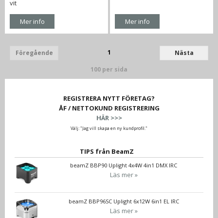
vit
Mer info
Mer info
1
Föregående
Nästa
100 per sida
REGISTRERA NYTT FÖRETAG?
ÅF / NETTOKUND REGISTRERING
HÄR >>>
Välj: "Jag vill skapa en ny kundprofil."
TIPS från BeamZ
beamZ BBP90 Uplight 4x4W 4in1 DMX IRC
Läs mer »
beamZ BBP96SC Uplight 6x12W 6in1 EL IRC
Läs mer »