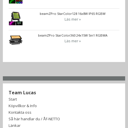
beamZPro StarColor128 16x8W IP65 RGBW
Läs mer »
beamZPro StarColor360 24x15W 5in1 RGBWA
Läs mer »
Team Lucas
Start
Köpvillkor & Info
Kontakta oss
Så här handlar du / ÅF-NETTO
Länkar