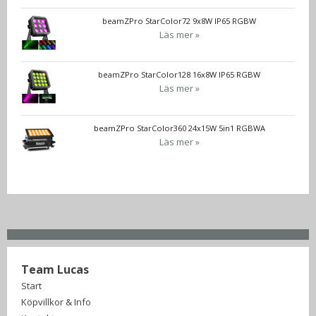
beamZPro StarColor72 9x8W IP65 RGBW
Läs mer »
beamZPro StarColor128 16x8W IP65 RGBW
Läs mer »
beamZPro StarColor360 24x15W 5in1 RGBWA
Läs mer »
Team Lucas
Start
Köpvillkor & Info