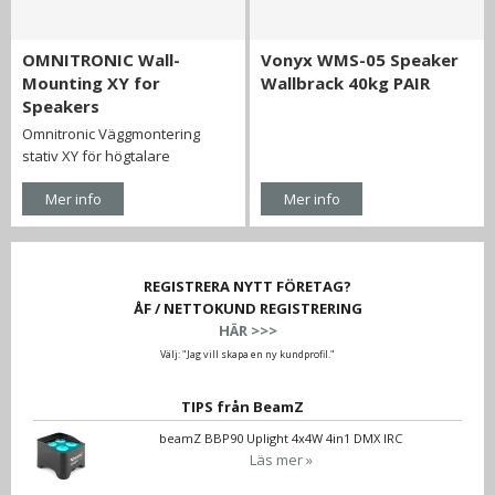
OMNITRONIC Wall-
Vonyx WMS-05 Speaker
Mounting XY for
Wallbrack 40kg PAIR
Speakers
Omnitronic Väggmontering
stativ XY för högtalare
Mer info
Mer info
REGISTRERA NYTT FÖRETAG?
ÅF / NETTOKUND REGISTRERING
HÄR >>>
Välj: "Jag vill skapa en ny kundprofil."
TIPS från BeamZ
beamZ BBP90 Uplight 4x4W 4in1 DMX IRC
Läs mer »