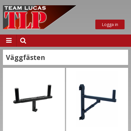
Logga in
Väggfästen
ust nu