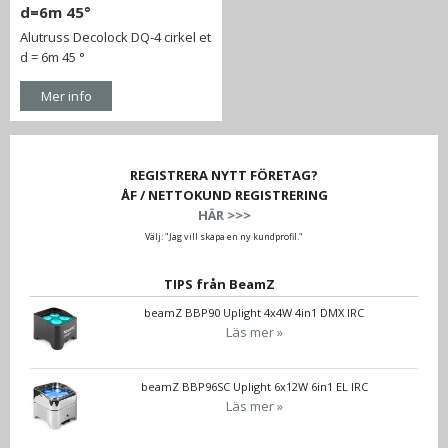
d=6m 45°
Alutruss Decolock DQ-4 cirkel et
d = 6m 45 °
Mer info
REGISTRERA NYTT FÖRETAG?
ÅF / NETTOKUND REGISTRERING
HÄR >>>
Välj: "Jag vill skapa en ny kundprofil."
TIPS från BeamZ
beamZ BBP90 Uplight 4x4W 4in1 DMX IRC
Läs mer »
beamZ BBP96SC Uplight 6x12W 6in1 EL IRC
Läs mer »