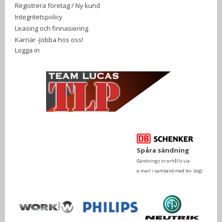
Registrera företag / Ny kund
Integritetspolicy
Leasing och finnasiering
Karriär -Jobba hos oss!
Logga in
Spåra sändning
(Sändnings nr erhålls via
e-mail i samband med lev. dag)