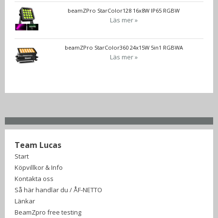
beamZPro StarColor128 16x8W IP65 RGBW
Läs mer »
beamZPro StarColor360 24x15W 5in1 RGBWA
Läs mer »
Team Lucas
Start
Köpvillkor & Info
Kontakta oss
Så här handlar du / ÅF-NETTO
Länkar
BeamZpro free testing