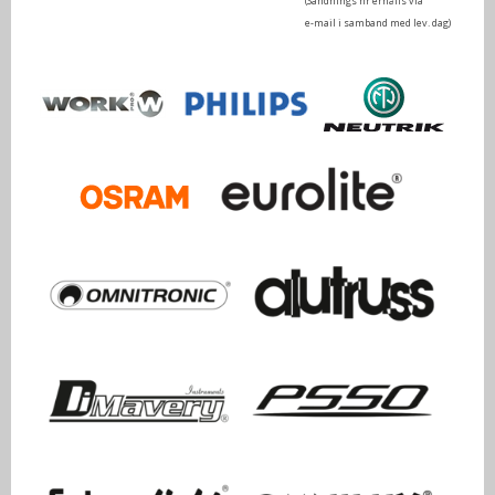
(Sändnings nr erhålls via
e-mail i samband med lev. dag)