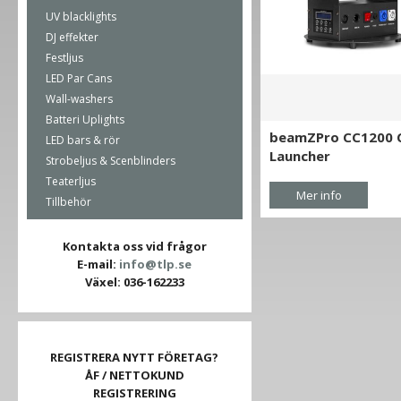
UV blacklights
DJ effekter
Festljus
LED Par Cans
Wall-washers
Batteri Uplights
beamZPro CC1200 C
LED bars & rör
Launcher
Strobeljus & Scenblinders
Teaterljus
Mer info
Tillbehör
Kontakta oss vid frågor
E-mail:
info@tlp.se
Växel: 036-162233
REGISTRERA NYTT FÖRETAG?
ÅF / NETTOKUND
REGISTRERING