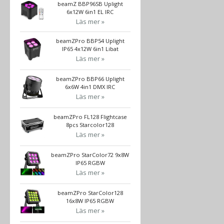
beamZ BBP96SB Uplight
6x12W 6in1 EL IRC
Läs mer »
beamZPro BBP54 Uplight
IP65 4x12W 6in1 Libat
Läs mer »
beamZPro BBP66 Uplight
6x6W 4in1 DMX IRC
Läs mer »
beamZPro FL128 Flightcase
8pcs Starcolor128
Läs mer »
beamZPro StarColor72 9x8W
IP65 RGBW
Läs mer »
beamZPro StarColor128
16x8W IP65 RGBW
Läs mer »