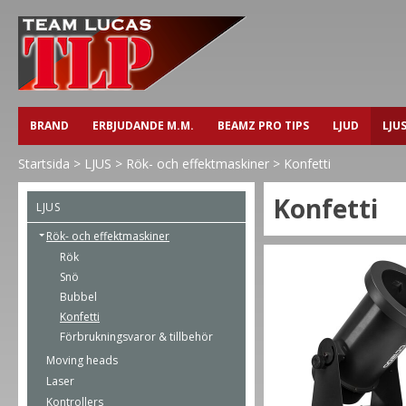
BRAND
ERBJUDANDE M.M.
BEAMZ PRO TIPS
LJUD
LJU
Startsida
>
LJUS
>
Rök- och effektmaskiner
>
Konfetti
Konfetti
LJUS
Rök- och effektmaskiner
Rök
Snö
Bubbel
Konfetti
Förbrukningsvaror & tillbehör
Moving heads
Laser
Kontrollers