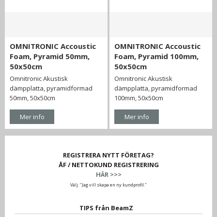
OMNITRONIC Accoustic
OMNITRONIC Accoustic
Foam, Pyramid 50mm,
Foam, Pyramid 100mm,
50x50cm
50x50cm
Omnitronic Akustisk
Omnitronic Akustisk
dämpplatta, pyramidformad
dämpplatta, pyramidformad
50mm, 50x50cm
100mm, 50x50cm
Mer info
Mer info
REGISTRERA NYTT FÖRETAG?
ÅF / NETTOKUND REGISTRERING
HÄR >>>
Välj: "Jag vill skapa en ny kundprofil."
TIPS från BeamZ