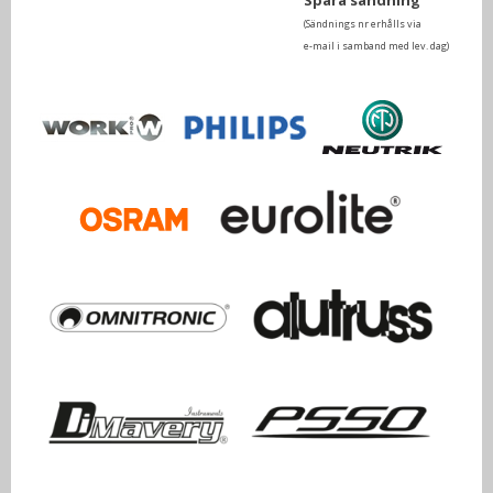
Spåra sändning
(Sändnings nr erhålls via
e-mail i samband med lev. dag)