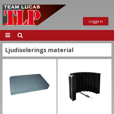
Logga in
Ljudisolerings material
ust nu