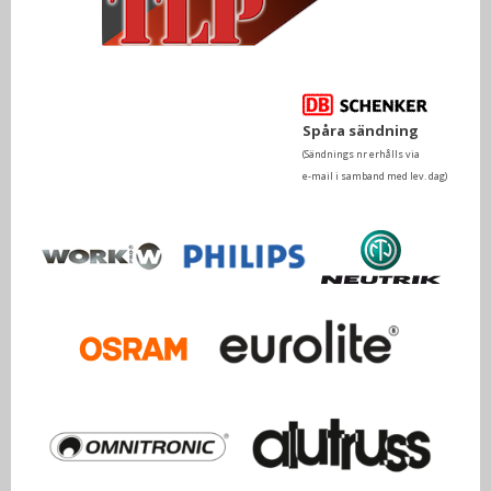
Spåra sändning
(Sändnings nr erhålls via
e-mail i samband med lev. dag)