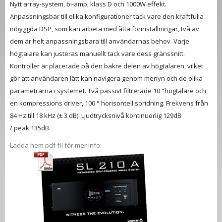
Nytt array-system, bi-amp, klass D och 1000W effekt.
Anpassningsbar till olika konfigurationer tack vare den kraftfulla
inbyggda DSP, som kan arbeta med åtta förinställningar, två av
dem är helt anpassningsbara till användarnas behov. Varje
högtalare kan justeras manuellt tack vare dess gränssnitt.
Kontroller är placerade på den bakre delen av högtalaren, vilket
gör att användaren lätt kan navigera genom menyn och de olika
parametrarna i systemet. Två passivt filtrerade 10 "högtalare och
en kompressions driver, 100 ° horisontell spridning. Frekvens från
84 Hz till 18 kHz (± 3 dB). Ljudtrycksnivå kontinuerlig
129dB
/
peak
135dB.
Ladda hem pdf-fil för mer info: