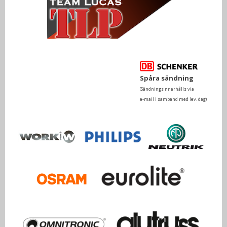
Spåra sändning
(Sändnings nr erhålls via
e-mail i samband med lev. dag)