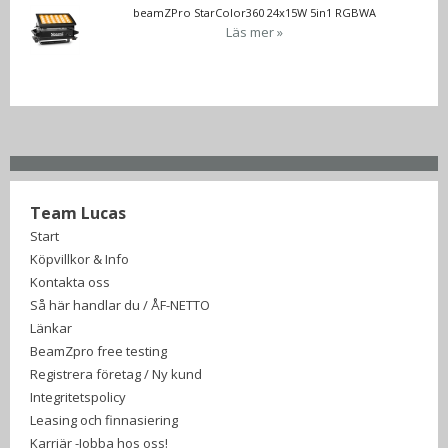
beamZPro StarColor360 24x15W 5in1 RGBWA
Läs mer »
Team Lucas
Start
Köpvillkor & Info
Kontakta oss
Så här handlar du / ÅF-NETTO
Länkar
BeamZpro free testing
Registrera företag / Ny kund
Integritetspolicy
Leasing och finnasiering
Karriär -Jobba hos oss!