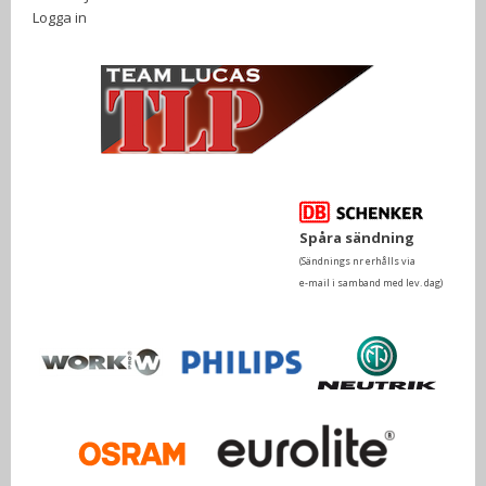
Logga in
Spåra sändning
(Sändnings nr erhålls via
e-mail i samband med lev. dag)