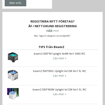
Mer info
REGISTRERA NYTT FÖRETAG?
ÅF / NETTOKUND REGISTRERING
HÄR >>>
Välj: "Jag vill skapa en ny kundprofil."
TIPS från BeamZ
beamZ BBP90 Uplight 4x4W 4in1 DMX IRC
Läs mer »
beamZ BBP96SC Uplight 6x12W 6in1 EL IRC
Läs mer »
beamZ BBP96SW Uplight 6x12W 6in1 EL IRC
Läs mer »