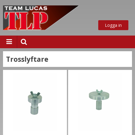
Logga in
Trosslyftare
ust nu