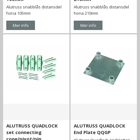
Alutruss snabblås distansdel
Alutruss snabblås distansdel
hona 105mm
hona 210mm
Mer info
Mer info
ALUTRUSS QUADLOCK
ALUTRUSS QUADLOCK
set connecting
End Plate QQGP
cone/pivot/pin