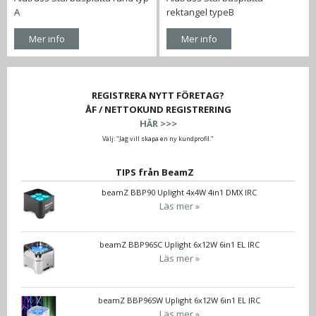
A
rektangel typeB
Mer info
Mer info
REGISTRERA NYTT FÖRETAG?
ÅF / NETTOKUND REGISTRERING
HÄR >>>
Välj: "Jag vill skapa en ny kundprofil."
TIPS från BeamZ
beamZ BBP90 Uplight 4x4W 4in1 DMX IRC
Läs mer »
beamZ BBP96SC Uplight 6x12W 6in1 EL IRC
Läs mer »
beamZ BBP96SW Uplight 6x12W 6in1 EL IRC
Läs mer »