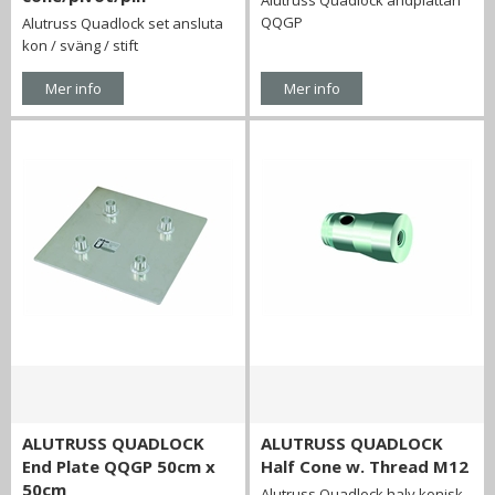
Alutruss Quadlock ändplattan
QQGP
Alutruss Quadlock set ansluta
kon / sväng / stift
Mer info
Mer info
ALUTRUSS QUADLOCK
ALUTRUSS QUADLOCK
End Plate QQGP 50cm x
Half Cone w. Thread M12
50cm
Alutruss Quadlock halv konisk