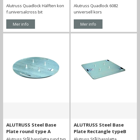
Alutruss Quadlock Hälften kon
Alutruss Quadlock 6082
f.universalcross bit
universell kors
Mer info
Mer info
ALUTRUSS Steel Base
ALUTRUSS Steel Base
Plate round type A
Plate Rectangle typeB
Alutruss Stål basplatta rund typ
Alutruss Stål basplatta