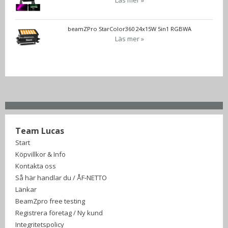
Läs mer »
beamZPro StarColor360 24x15W 5in1 RGBWA
Läs mer »
Team Lucas
Start
Köpvillkor & Info
Kontakta oss
Så här handlar du / ÅF-NETTO
Länkar
BeamZpro free testing
Registrera företag / Ny kund
Integritetspolicy