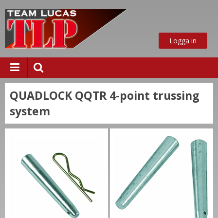
Logga in
QUADLOCK QQTR 4-point trussing
system
ust nu