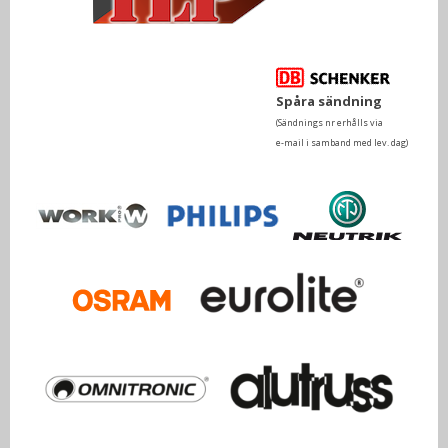
Spåra sändning
(Sändnings nr erhålls via
e-mail i samband med lev. dag)