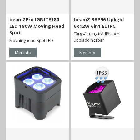
beamZPro IGNITE180
beamZ BBP96 Uplight
LED 180W Moving Head
6x12W 6in1 EL IRC
Spot
Färgsättning trådlös och
uppladdingsbar
Movninghead Spot LED
Mer info
Mer info