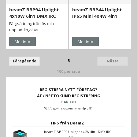
beamZ BBP94 Uplight
beamZ BBP44 Uplight
4x10W 6in1 DMX IRC
IP65 Mini 4x4W 4in1
Färgsättning trådlös och
uppladdingsbar
Mer info
Mer info
5
Föregående
Nästa
100 per sida
REGISTRERA NYTT FÖRETAG?
ÅF / NETTOKUND REGISTRERING
HÄR >>>
Välj: "Jag vill skapa en ny kundprofil."
TIPS från BeamZ
beamZ BBP90 Uplight 4x4W 4in1 DMX IRC