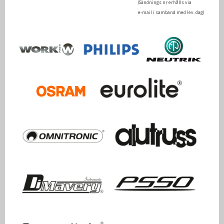
(Sändnings nr erhålls via
e-mail i samband med lev. dag)