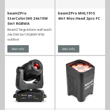
beamZPro
beamZPro MHL1915
StarColor360 24x15W
4in1 Mov.Head 2pcs FC
5in1 RGBWA
BeamZ färgväxlare wall wash
24x15W 5in1 RGBWY IP65
outdoor
Mer info
Mer info